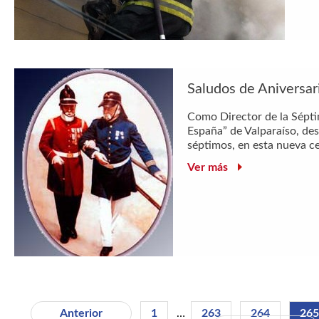
Saludos de Aniversari
Como Director de la Sép
España” de Valparaíso, des
séptimos, en esta nueva ce
Ver más
Anterior
1
…
263
264
265