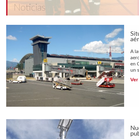
Noticias
Sit
aé
A l
aer
en C
un s
Ver
Nu
pub