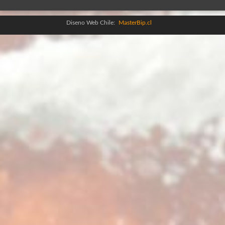
Diseno Web Chile:
MasterBip.cl