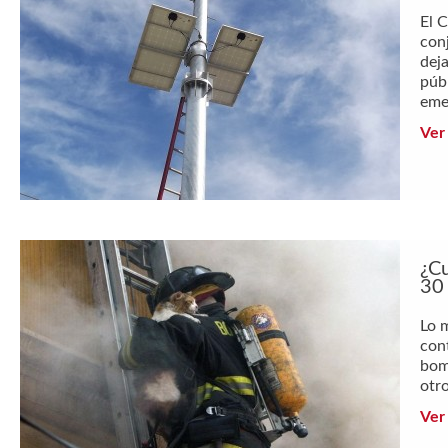
El 
con
dej
púb
emer
Ver
¿Cu
30 
Lo 
con
bom
otro
Ver