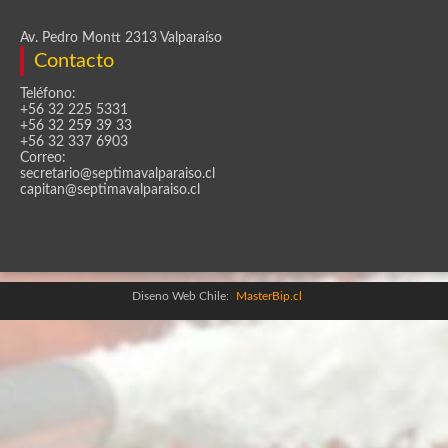
Av. Pedro Montt 2313 Valparaíso
Contacto
Teléfono:
+56 32 225 5331
+56 32 259 39 33
+56 32 337 6903
Correo:
secretario@septimavalparaiso.cl
capitan@septimavalparaiso.cl
Diseno Web Chile:
MasterBip.cl