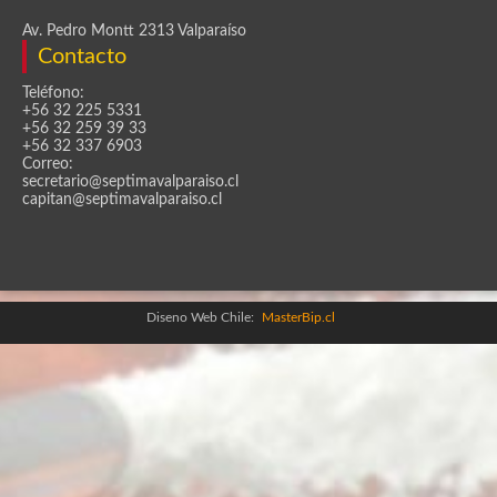
Av. Pedro Montt 2313 Valparaíso
Contacto
Teléfono:
+56 32 225 5331
+56 32 259 39 33
+56 32 337 6903
Correo:
secretario@septimavalparaiso.cl
capitan@septimavalparaiso.cl
Diseno Web Chile:
MasterBip.cl