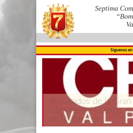
Septima Com
“Bom
Va
Siguenos en
Resultados de la Gran
Gigante del Cuerpo 
de Valparaíso