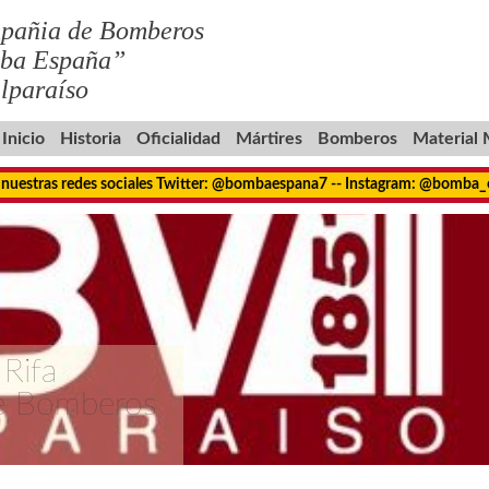
pañia de Bomberos
ba España”
lparaíso
Inicio
Historia
Oficialidad
Mártires
Bomberos
Material
 nuestras redes sociales Twitter: @bombaespana7 -- Instagram: @bomba
 Rifa
de Bomberos