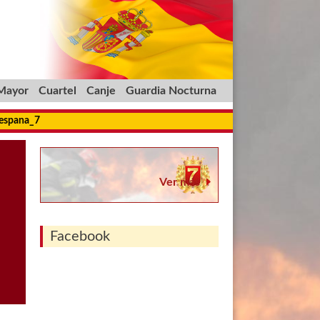
 Mayor
Cuartel
Canje
Guardia Nocturna
_espana_7
Ver más
Facebook