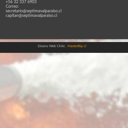
+56 32 337 6903
Correo:
secretario@septimavalparaiso.cl
capitan@septimavalparaiso.cl
Diseno Web Chile:
MasterBip.cl