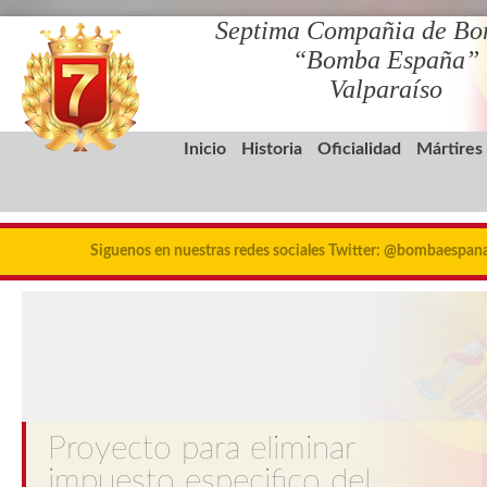
Septima Compañia de Bo
“Bomba España”
Valparaíso
Inicio
Historia
Oficialidad
Mártires
Siguenos en nuestras redes sociales Twitter: @bombaespa
Proyecto para eliminar
impuesto especifico del