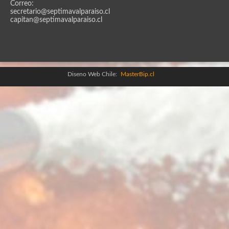
Correo:
secretario@septimavalparaiso.cl
capitan@septimavalparaiso.cl
Diseno Web Chile:
MasterBip.cl