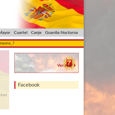
 Mayor
Cuartel
Canje
Guardia Nocturna
_espana_7
Ver más
Facebook