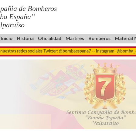
pañia de Bomberos
ba España”
lparaíso
Inicio
Historia
Oficialidad
Mártires
Bomberos
Material
 nuestras redes sociales Twitter: @bombaespana7 -- Instagram: @bomba