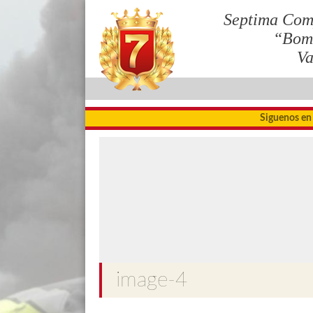
Septima Com
“Bom
Va
Siguenos en
image-4