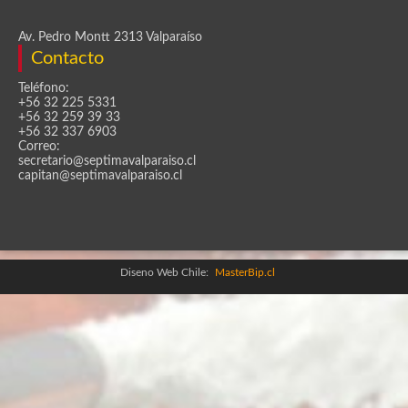
Av. Pedro Montt 2313 Valparaíso
Contacto
Teléfono:
+56 32 225 5331
+56 32 259 39 33
+56 32 337 6903
Correo:
secretario@septimavalparaiso.cl
capitan@septimavalparaiso.cl
Diseno Web Chile:
MasterBip.cl