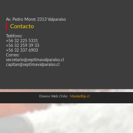
Av. Pedro Montt 2313 Valparaíso
Contacto
Teléfono:
+56 32 225 5331
+56 32 259 39 33
+56 32 337 6903
Correo:
secretario@septimavalparaiso.cl
capitan@septimavalparaiso.cl
Diseno Web Chile:
MasterBip.cl