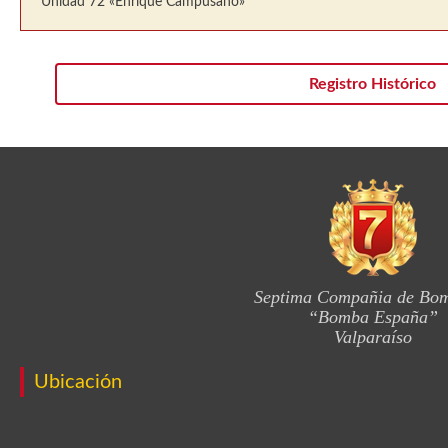
Unidad 72 «Enrique Campusano»
Registro Histórico
Septima Compañia de Bo
“Bomba España”
Valparaíso
Ubicación