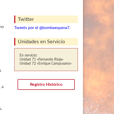
Twitter
omo
Tweets por el @bombaespana7.
Unidades en Servicio
En servicio:
Unidad 71 «Fernando Rioja»
Unidad 72 «Enrique Campusano»
s
Registro Histórico
 a
s.