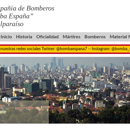
pañia de Bomberos
ba España”
lparaíso
Inicio
Historia
Oficialidad
Mártires
Bomberos
Material
 nuestras redes sociales Twitter: @bombaespana7 -- Instagram: @bomba
 bomberos