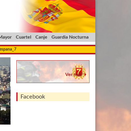
 Mayor
Cuartel
Canje
Guardia Nocturna
_espana_7
Ver más
Facebook