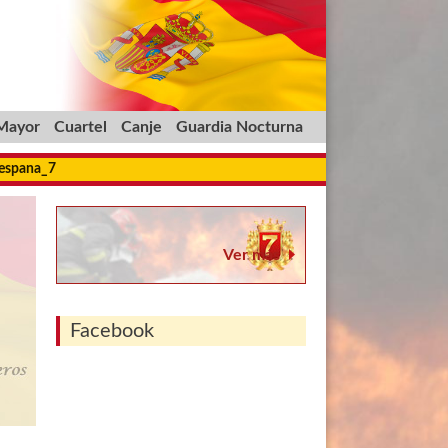
 Mayor
Cuartel
Canje
Guardia Nocturna
_espana_7
Ver más
Facebook