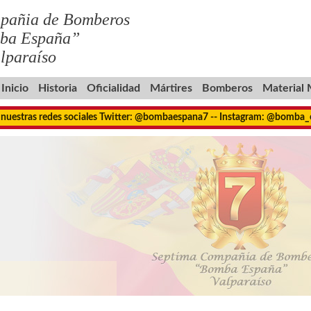
pañia de Bomberos
ba España”
lparaíso
Inicio
Historia
Oficialidad
Mártires
Bomberos
Material
 nuestras redes sociales Twitter: @bombaespana7 -- Instagram: @bomba