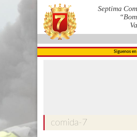
Septima Com
“Bom
Va
Siguenos en
comida-7