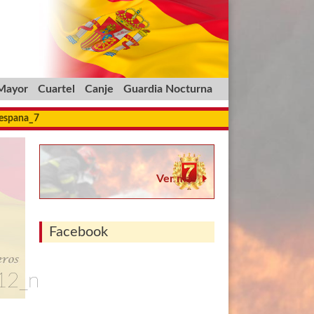
 Mayor
Cuartel
Canje
Guardia Nocturna
_espana_7
Ver más
Facebook
12_n