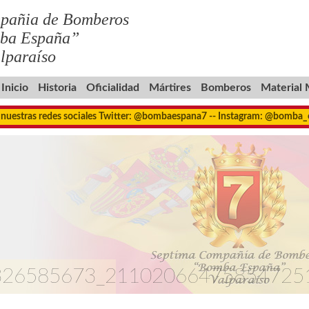
pañia de Bomberos
ba España”
lparaíso
Inicio
Historia
Oficialidad
Mártires
Bomberos
Material
 nuestras redes sociales Twitter: @bombaespana7 -- Instagram: @bomba
326585673_21102066475854725