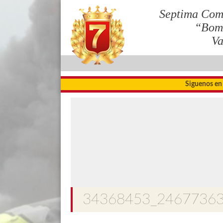
Septima Com
“Bom
Va
Siguenos en
34368453_2467736