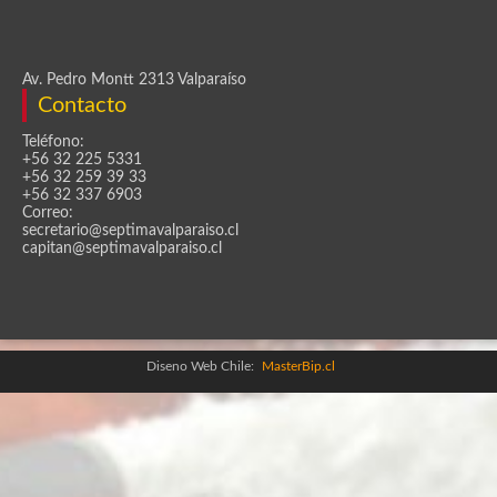
Av. Pedro Montt 2313 Valparaíso
Contacto
Teléfono:
+56 32 225 5331
+56 32 259 39 33
+56 32 337 6903
Correo:
secretario@septimavalparaiso.cl
capitan@septimavalparaiso.cl
Diseno Web Chile:
MasterBip.cl