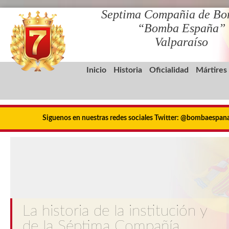
Septima Compañia de Bo
“Bomba España”
Valparaíso
Inicio
Historia
Oficialidad
Mártires
Siguenos en nuestras redes sociales Twitter: @bombaespa
La historia de la institución y
de la Séptima Compañía