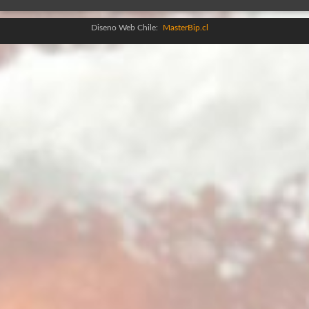
Diseno Web Chile:
MasterBip.cl