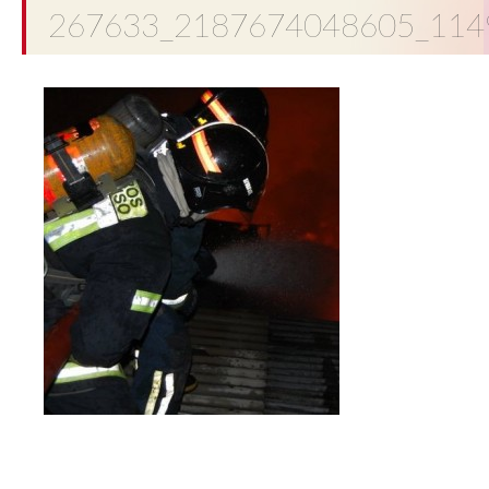
267633_2187674048605_114