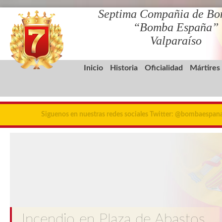
Septima Compañia de Bo
“Bomba España”
Valparaíso
Inicio
Historia
Oficialidad
Mártires
Siguenos en nuestras redes sociales Twitter: @bombaespa
Incendio en Plaza de Abastos,