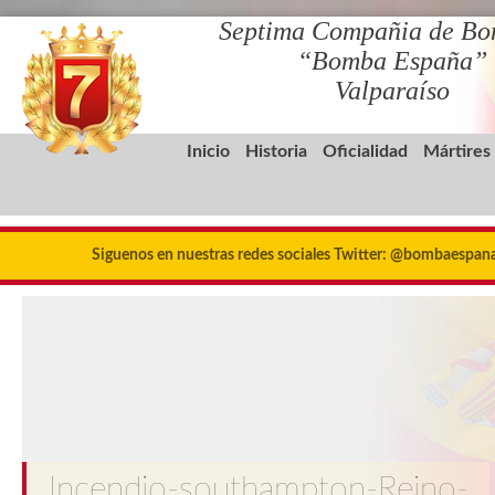
Septima Compañia de Bo
“Bomba España”
Valparaíso
Inicio
Historia
Oficialidad
Mártires
Siguenos en nuestras redes sociales Twitter: @bombaespa
Incendio-southampton-Reino-