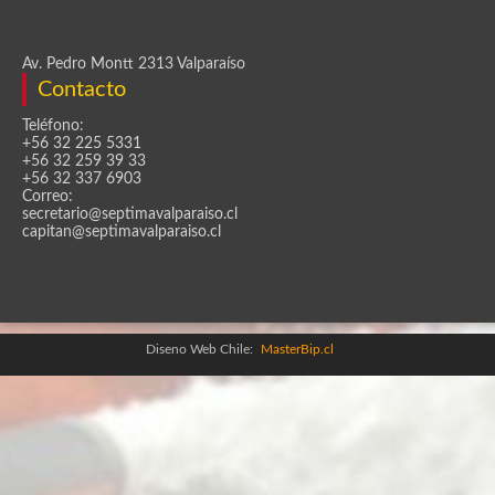
Av. Pedro Montt 2313 Valparaíso
Contacto
Teléfono:
+56 32 225 5331
+56 32 259 39 33
+56 32 337 6903
Correo:
secretario@septimavalparaiso.cl
capitan@septimavalparaiso.cl
Diseno Web Chile:
MasterBip.cl