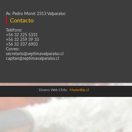
Av. Pedro Montt 2313 Valparaíso
Contacto
Teléfono:
+56 32 225 5331
+56 32 259 39 33
+56 32 337 6903
Correo:
secretario@septimavalparaiso.cl
capitan@septimavalparaiso.cl
Diseno Web Chile:
MasterBip.cl