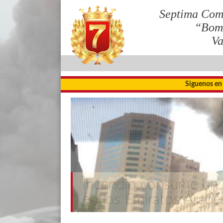
Septima Com
“Bom
Va
Siguenos en
Incendio consume un 
en los Emiratos Árabe