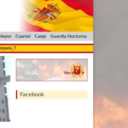
 Mayor
Cuartel
Canje
Guardia Nocturna
_espana_7
Ver más
Facebook