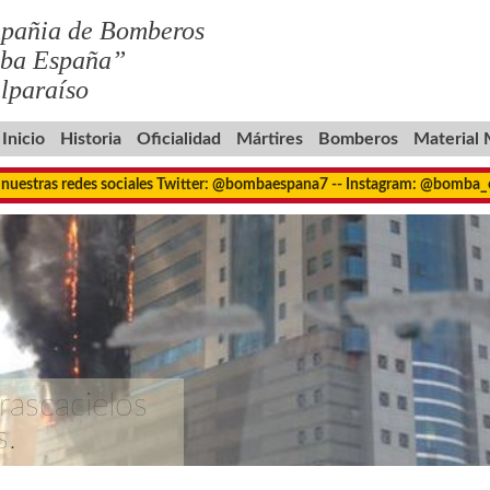
pañia de Bomberos
ba España”
lparaíso
Inicio
Historia
Oficialidad
Mártires
Bomberos
Material
 nuestras redes sociales Twitter: @bombaespana7 -- Instagram: @bomba
rascacielos
s.