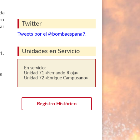
ada
en
Twitter
ear
Tweets por el @bombaespana7.
Unidades en Servicio
1.
En servicio:
Unidad 71 «Fernando Rioja»
ta
Unidad 72 «Enrique Campusano»
Registro Histórico