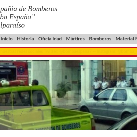
pañia de Bomberos
ba España”
lparaíso
Inicio
Historia
Oficialidad
Mártires
Bomberos
Material
 nuestras redes sociales Twitter: @bombaespana7 -- Instagram: @bomba
 deja 7