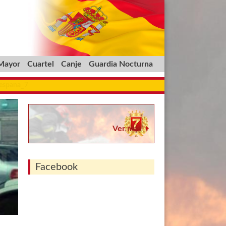
 Mayor
Cuartel
Canje
Guardia Nocturna
_espana_7
Ver más
Facebook