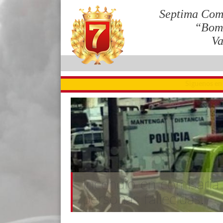
Septima Com
“Bom
Va
Siguenos en
Incendio en comisaria
personas fallecidas.