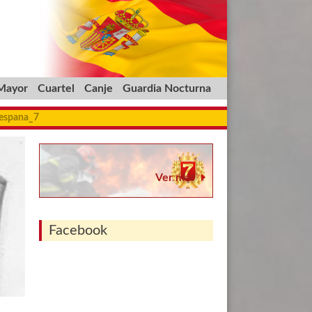
 Mayor
Cuartel
Canje
Guardia Nocturna
_espana_7
Ver más
Facebook