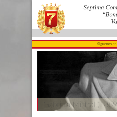
Septima Com
“Bom
Va
Siguenos en
Gabriela Mistral (188