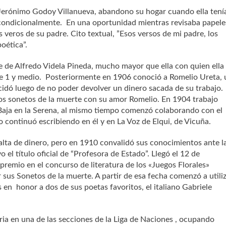
Jerónimo Godoy Villanueva, abandono su hogar cuando ella tení
incondicionalmente. En una oportunidad mientras revisaba papele
veros de su padre. Cito textual, ”Esos versos de mi padre, los
oética”.
 de Alfredo Videla Pineda, mucho mayor que ella con quien ella
e 1 y medio. Posteriormente en 1906 conoció a Romelio Ureta, 
icidó luego de no poder devolver un dinero sacada de su trabajo.
rsos sonetos de la muerte con su amor Romelio. En 1904 trabajo
ja en la Serena, al mismo tiempo comenzó colaborando con el
ño continuó escribiendo en él y en La Voz de Elqui, de Vicuña.
alta de dinero, pero en 1910 convalidó sus conocimientos ante l
l título oficial de “Profesora de Estado”. Llegó el 12 de
remio en el concurso de literatura de los «Juegos Florales»
 sus Sonetos de la muerte. A partir de esa fecha comenzó a utili
 en honor a dos de sus poetas favoritos, el italiano Gabriele
ia en una de las secciones de la Liga de Naciones , ocupando