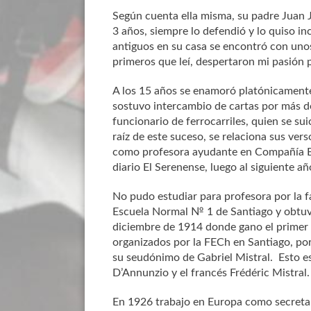
Según cuenta ella misma, su padre Juan 
3 años, siempre lo defendió y lo quiso 
antiguos en su casa se encontró con unos 
primeros que leí, despertaron mi pasión p
A los 15 años se enamoró platónicamente
sostuvo intercambio de cartas por más d
funcionario de ferrocarriles, quien se su
raíz de este suceso, se relaciona sus ve
como profesora ayudante en Compañía Ba
diario El Serenense, luego al siguiente a
No pudo estudiar para profesora por la f
Escuela Normal № 1 de Santiago y obtuvo e
diciembre de 1914 donde gano el primer p
organizados por la FECh en Santiago, por
su seudónimo de Gabriel Mistral. Esto es
D’Annunzio y el francés Frédéric Mistral.
En 1926 trabajo en Europa como secretar