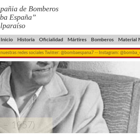
pañia de Bomberos
ba España”
lparaíso
Inicio
Historia
Oficialidad
Mártires
Bomberos
Material
 nuestras redes sociales Twitter: @bombaespana7 -- Instagram: @bomba
9 – 1957)