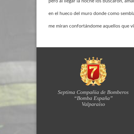
pero al llegar la noche los buscaron, ama
en el hueco del muro donde como sembl
me miran confortándome aquellos que vi
Septima Compañia de Bomberos
“Bomba España”
Valparaíso