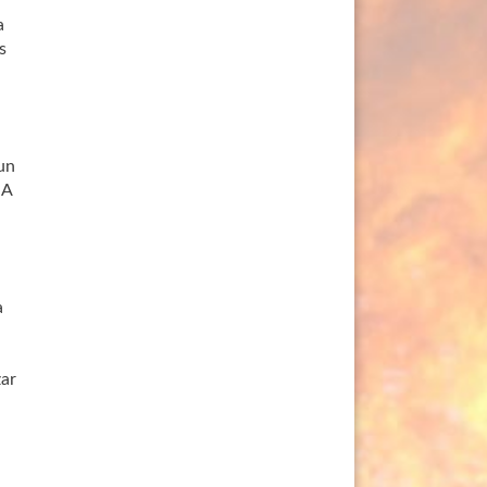
a
s
un
 A
a
zar