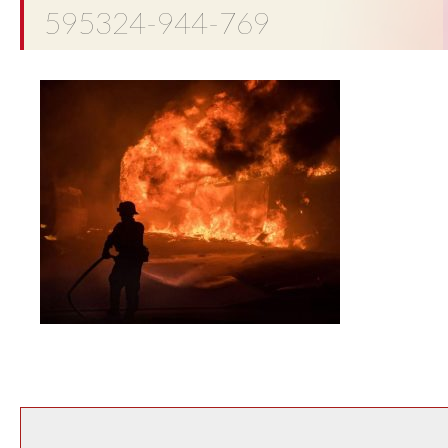
595324-944-769