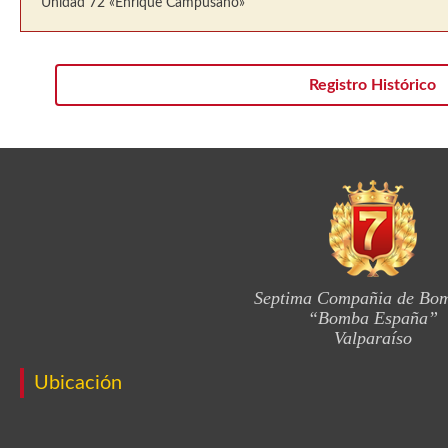
Unidad 72 «Enrique Campusano»
Registro Histórico
Septima Compañia de Bo
“Bomba España”
Valparaíso
Ubicación