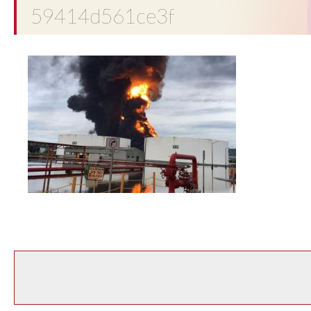
59414d561ce3f