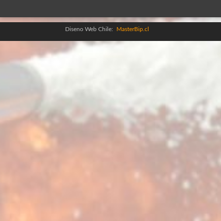
Diseno Web Chile:
MasterBip.cl