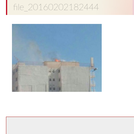
file_20160202182444