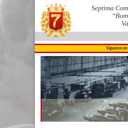
Septima Com
“Bom
Va
Siguenos en
Ford Motor Company,
un 16 de junio