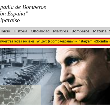
pañia de Bomberos
ba España”
lparaíso
Inicio
Historia
Oficialidad
Mártires
Bomberos
Material
 nuestras redes sociales Twitter: @bombaespana7 -- Instagram: @bomba
 se funda