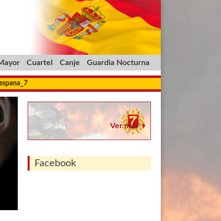
 Mayor
Cuartel
Canje
Guardia Nocturna
_espana_7
Ver más
Facebook