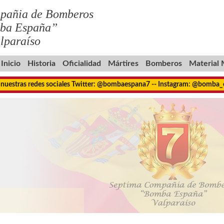
pañia de Bomberos
ba España”
lparaíso
Inicio
Historia
Oficialidad
Mártires
Bomberos
Material
 nuestras redes sociales Twitter: @bombaespana7 -- Instagram: @bomba