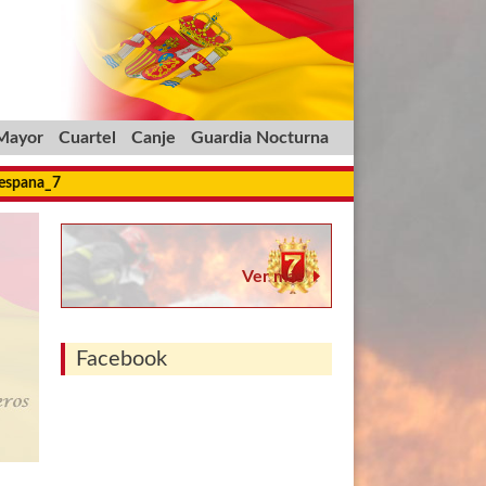
 Mayor
Cuartel
Canje
Guardia Nocturna
_espana_7
Ver más
Facebook