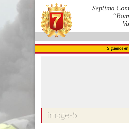
Septima Com
“Bom
Va
Siguenos en
image-5