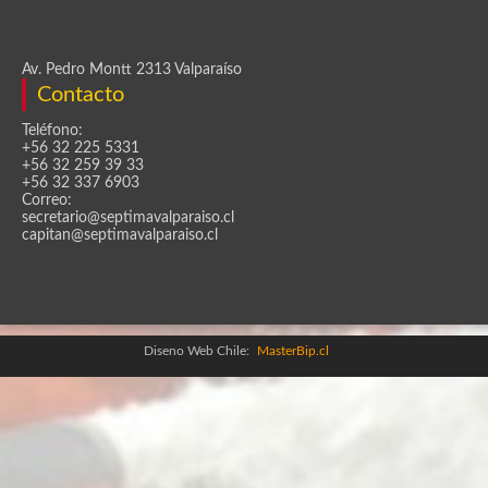
Av. Pedro Montt 2313 Valparaíso
Contacto
Teléfono:
+56 32 225 5331
+56 32 259 39 33
+56 32 337 6903
Correo:
secretario@septimavalparaiso.cl
capitan@septimavalparaiso.cl
Diseno Web Chile:
MasterBip.cl