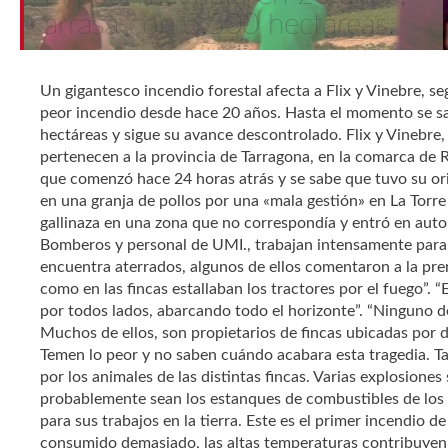
arrasa con 5.500 hectáreas.
Un gigantesco incendio forestal afecta a Flix y Vinebre, 
peor incendio desde hace 20 años. Hasta el momento se sa
hectáreas y sigue su avance descontrolado. Flix y Vinebre
pertenecen a la provincia de Tarragona, en la comarca de R
que comenzó hace 24 horas atrás y se sabe que tuvo su ori
en una granja de pollos por una «mala gestión» en La Torre 
gallinaza en una zona que no correspondía y entró en auto-
Bomberos y personal de UMI., trabajan intensamente para c
encuentra aterrados, algunos de ellos comentaron a la pren
como en las fincas estallaban los tractores por el fuego”. “
por todos lados, abarcando todo el horizonte”. “Ninguno 
Muchos de ellos, son propietarios de fincas ubicadas por d
Temen lo peor y no saben cuándo acabara esta tragedia. 
por los animales de las distintas fincas. Varias explosiones
probablemente sean los estanques de combustibles de los 
para sus trabajos en la tierra. Este es el primer incendio 
consumido demasiado, las altas temperaturas contribuyen