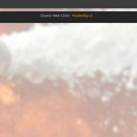
Diseno Web Chile:
MasterBip.cl