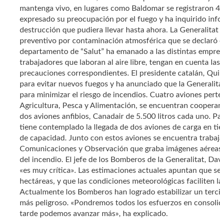
mantenga vivo, en lugares como Baldomar se registraron 40°
expresado su preocupación por el fuego y ha inquirido inf
destrucción que pudiera llevar hasta ahora. La Generalitat
preventivo por contaminación atmosférica que se declaró 
departamento de “Salut” ha emanado a las distintas empre
trabajadores que laboran al aire libre, tengan en cuenta la
precauciones correspondientes. El presidente catalán, Qu
para evitar nuevos fuegos y ha anunciado que la General
para minimizar el riesgo de incendios. Cuatro aviones pert
Agricultura, Pesca y Alimentación, se encuentran coopera
dos aviones anfibios, Canadair de 5.500 litros cada uno. P
tiene contemplado la llegada de dos aviones de carga en tie
de capacidad. Junto con estos aviones se encuentra trabaj
Comunicaciones y Observación que graba imágenes aéreas 
del incendio. El jefe de los Bomberos de la Generalitat, Dav
«es muy crítica». Las estimaciones actuales apuntan que
hectáreas, y que las condiciones meteorológicas faciliten 
Actualmente los Bomberos han logrado estabilizar un tercio
más peligroso. «Pondremos todos los esfuerzos en consolidar
tarde podemos avanzar más», ha explicado.