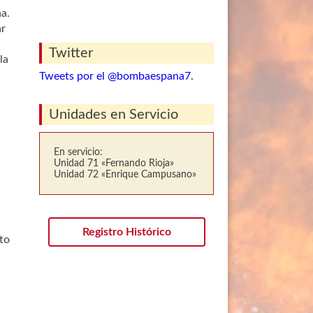
na.
ar
Twitter
la
Tweets por el @bombaespana7.
Unidades en Servicio
En servicio:
Unidad 71 «Fernando Rioja»
Unidad 72 «Enrique Campusano»
Registro Histórico
ito