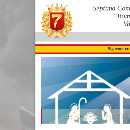
Septima Com
“Bom
Va
Siguenos en
Día de Reyes, España