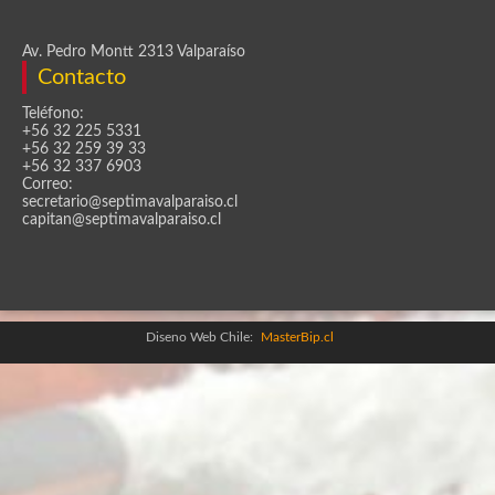
Av. Pedro Montt 2313 Valparaíso
Contacto
Teléfono:
+56 32 225 5331
+56 32 259 39 33
+56 32 337 6903
Correo:
secretario@septimavalparaiso.cl
capitan@septimavalparaiso.cl
Diseno Web Chile:
MasterBip.cl