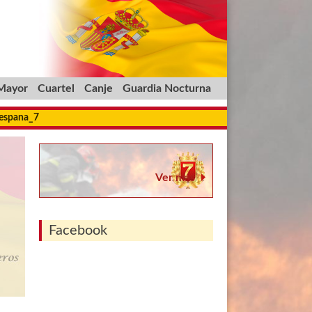
 Mayor
Cuartel
Canje
Guardia Nocturna
_espana_7
Ver más
Facebook