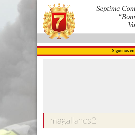
Septima Com
“Bom
Va
Siguenos en
magallanes2