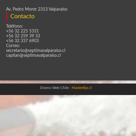
Av. Pedro Montt 2313 Valparaíso
Contacto
Teléfono:
+56 32 225 5331
+56 32 259 39 33
+56 32 337 6903
Correo:
secretario@septimavalparaiso.cl
capitan@septimavalparaiso.cl
Diseno Web Chile:
MasterBip.cl