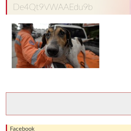
De4Qt9VWAAEdu9b
Facebook