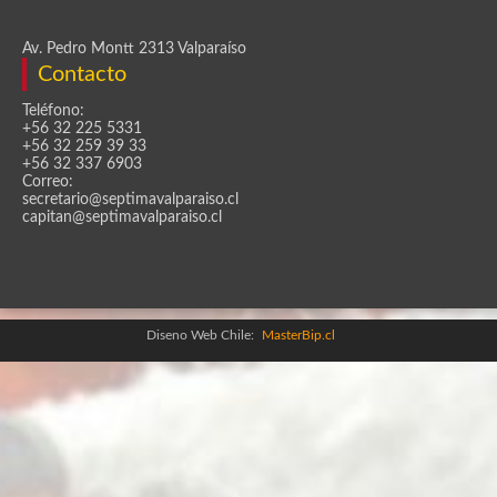
Av. Pedro Montt 2313 Valparaíso
Contacto
Teléfono:
+56 32 225 5331
+56 32 259 39 33
+56 32 337 6903
Correo:
secretario@septimavalparaiso.cl
capitan@septimavalparaiso.cl
Diseno Web Chile:
MasterBip.cl