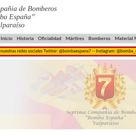
pañia de Bomberos
ba España”
lparaíso
Inicio
Historia
Oficialidad
Mártires
Bomberos
Material
 nuestras redes sociales Twitter: @bombaespana7 -- Instagram: @bomba