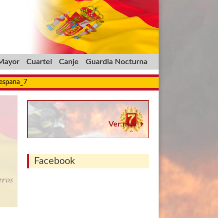
 Mayor
Cuartel
Canje
Guardia Nocturna
_espana_7
Ver más
Facebook