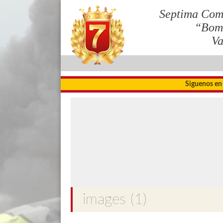
Septima Com
“Bom
Va
Siguenos en
images (1)