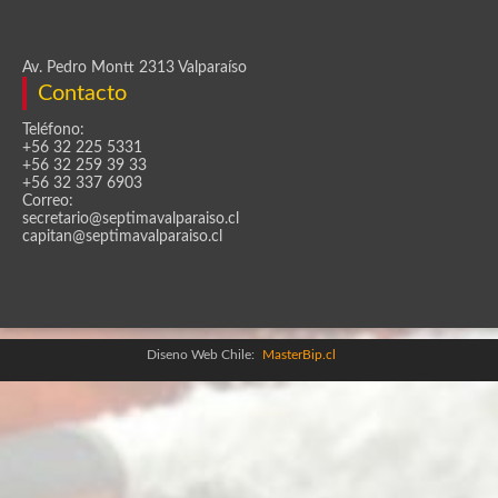
Av. Pedro Montt 2313 Valparaíso
Contacto
Teléfono:
+56 32 225 5331
+56 32 259 39 33
+56 32 337 6903
Correo:
secretario@septimavalparaiso.cl
capitan@septimavalparaiso.cl
Diseno Web Chile:
MasterBip.cl