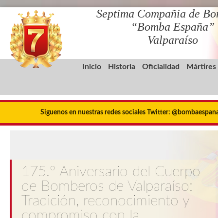
Septima Compañia de Bo
“Bomba España”
Valparaíso
Inicio
Historia
Oficialidad
Mártires
Siguenos en nuestras redes sociales Twitter: @bombaespa
175.º Aniversario del Cuerpo
de Bomberos de Valparaíso:
Tradición, reconocimiento y
compromiso con la